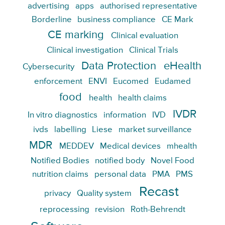
advertising
apps
authorised representative
Borderline
business compliance
CE Mark
CE marking
Clinical evaluation
Clinical investigation
Clinical Trials
Data Protection
eHealth
Cybersecurity
enforcement
ENVI
Eucomed
Eudamed
food
health
health claims
IVDR
In vitro diagnostics
information
IVD
ivds
labelling
Liese
market surveillance
MDR
MEDDEV
Medical devices
mhealth
Notified Bodies
notified body
Novel Food
nutrition claims
personal data
PMA
PMS
Recast
privacy
Quality system
reprocessing
revision
Roth-Behrendt