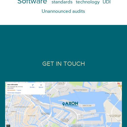
Software
standards
technology
UDI
Unannounced audits
GET IN TOUCH